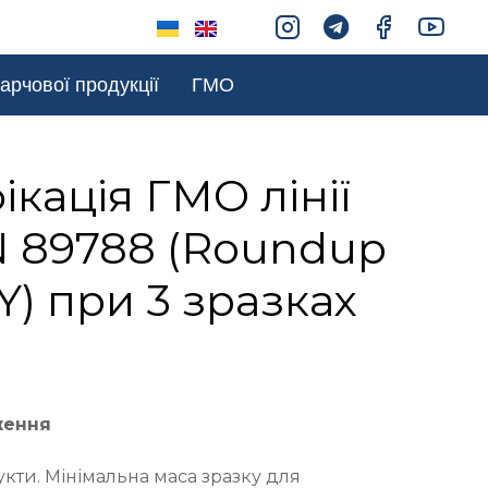
арчової продукції
ГМО
ікація ГМО лінії
N 89788 (Roundup
Y) при 3 зразках
ження
укти. Мінімальна маса зразку для