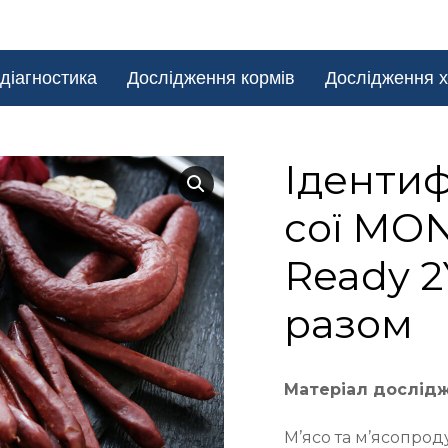
діагностика
Дослідження кормів
Дослідження х
Ідентиф
сої MO
Ready 2
разом
Матеріал дослід
М’ясо та м’ясопрод