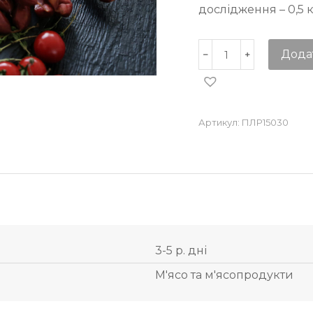
дослідження – 0,5 к
Дода
Артикул:
ПЛР15030
3-5 р. дні
М'ясо та м'ясопродукти