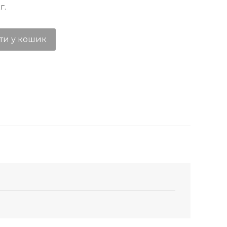
г.
ти у кошик