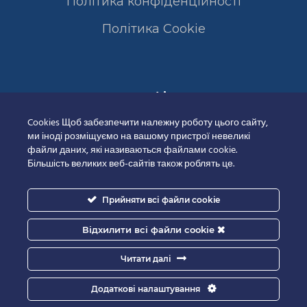
Політика конфіденційності
Полiтика Cookie
Сертифікати
Cookies Щоб забезпечити належну роботу цього сайту,
ми іноді розміщуємо на вашому пристрої невеликі
файли даних, які називаються файлами cookie.
Більшість великих веб-сайтів також роблять це.
Прийняти всі файли cookie
Відхилити всі файли cookie
Читати далі
Додаткові налаштування
Good-IT.com.ua for Biolights - All rights reserved.