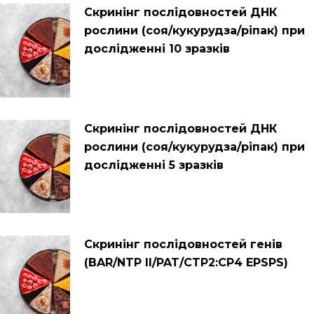
Cкринінг послідовностей ДНК
рослини (соя/кукурудза/ріпак) при
дослідженні 10 зразків
Cкринінг послідовностей ДНК
рослини (соя/кукурудза/ріпак) при
дослідженні 5 зразків
Cкринінг послідовностей генів
(BAR/NTP II/PAT/CTP2:CP4 EPSPS)