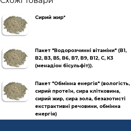
Схожі товари
Сирий жир*
Пакет "Водорозчинні вітаміни" (В1,
В2, В3, В5, В6, В7, В9, В12, С, К3
(менадіон бісульфіт)).
Пакет "Обмінна енергія" (вологість,
сирий протеїн, сира клітковина,
сирий жир, сира зола, безазотисті
екстрактивні речовини, обмінна
енергія)