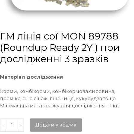
ГМ лінія сої MON 89788
(Roundup Ready 2Y ) при
дослідженні 3 зразків
Матеріал дослідження
Корми, комбікорми, комбікормова сировина,
премікс, сіно сінаж, пшениця, кукурудза тощо.
Мінімальна маса зразку для дослідження – 1 кг.
Додати у кошик