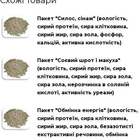
Схожі товари
Пакет "Силос, сінаж" (вологість,
сирий протеїн, сира клітковина,
сирий жир, сира зола, фосфор,
кальцій, активна кислотність)
Пакет "Соєвий шрот і макуха"
(вологість, сирий протеїн, сира
клітковина, сирий жир, сира зола,
сира зола, нерозчинна в соляній
кислоті, активність уреази)
Пакет "Обмінна енергія" (вологість,
сирий протеїн, сира клітковина,
сирий жир, сира зола, безазотисті
екстрактивні речовини, обмінна