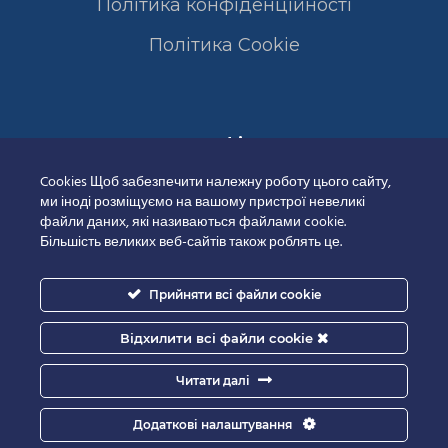
Політика конфіденційності
Полiтика Cookie
Сертифікати
Cookies Щоб забезпечити належну роботу цього сайту,
ми іноді розміщуємо на вашому пристрої невеликі
файли даних, які називаються файлами cookie.
Більшість великих веб-сайтів також роблять це.
Прийняти всі файли cookie
Відхилити всі файли cookie
Читати далі
Додаткові налаштування
Good-IT.com.ua for Biolights - All rights reserved.