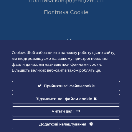
Політика конфіденційності
Полiтика Cookie
Сертифікати
Cookies Щоб забезпечити належну роботу цього сайту,
ми іноді розміщуємо на вашому пристрої невеликі
файли даних, які називаються файлами cookie.
Більшість великих веб-сайтів також роблять це.
Прийняти всі файли cookie
Відхилити всі файли cookie
Читати далі
Додаткові налаштування
Good-IT.com.ua for Biolights - All rights reserved.