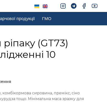
арчової продукції
ГМО
 ріпаку (GT73)
лідженні 10
ження
 комбікормова сировина, премікс, сіно
курудза тощо. Мінімальна маса зразку для