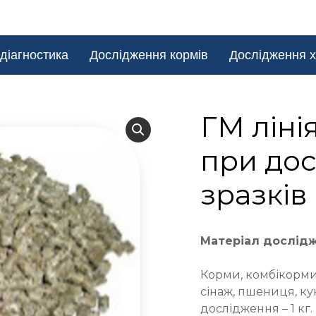
діагностика
Дослідження кормів
Дослідження х
ГМ лінія
при дос
зразків
Матеріал дослід
Корми, комбікорми,
сінаж, пшениця, ку
дослідження – 1 кг.