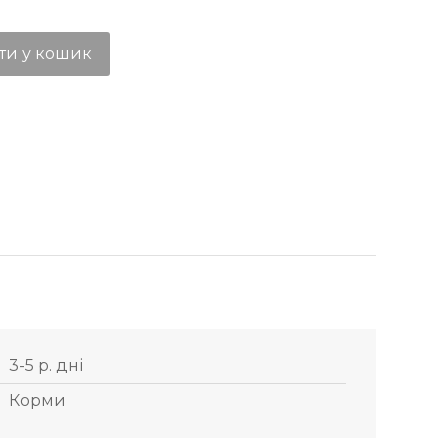
ти у кошик
3-5 р. дні
Корми