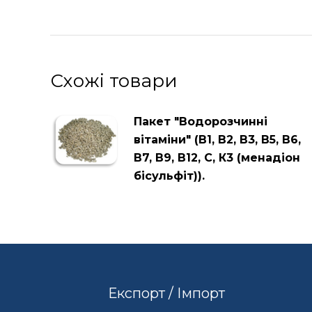
Схожі товари
Пакет "Водорозчинні
вітаміни" (В1, В2, В3, В5, В6,
В7, В9, В12, С, К3 (менадіон
бісульфіт)).
Експорт / Імпорт