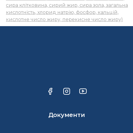
сира клітковина, сирий жир, сира зола, загальна
кислотність, хлорид натрію, фосфор, кальцій,
кислотне число жиру, перекисне число жиру)
Документи