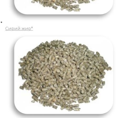
Сирий жир*