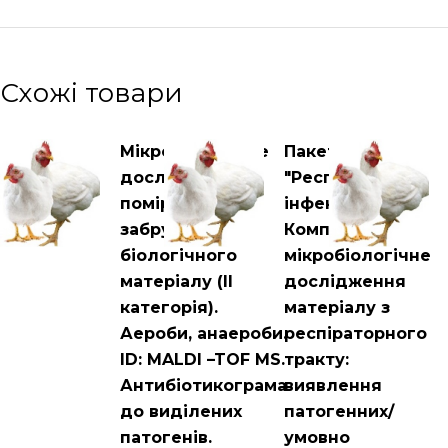
Схожі товари
Мікробіологічне
Пакет
дослідження
"Респіраторні
помірно
інфекції".
забрудненого
Комплексне
біологічного
мікробіологічне
матеріалу (ІІ
дослідження
категорія).
матеріалу з
Аероби, анаероби.
респіраторного
ID: MALDI –TOF MS.
тракту:
Антибіотикограма
виявлення
до виділених
патогенних/
патогенів.
умовно