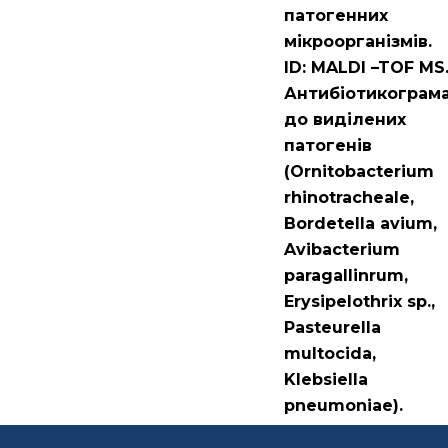
патогенних
мікроорганізмів.
ID: MALDI –TOF MS
Антибіотикограм
до виділених
патогенів
(Ornitobacterium
rhinotracheale,
Bordetella avium,
Avibacterium
paragallinrum,
Erysipelothrix sp.,
Pasteurella
multocida,
Klebsiella
pneumoniae).