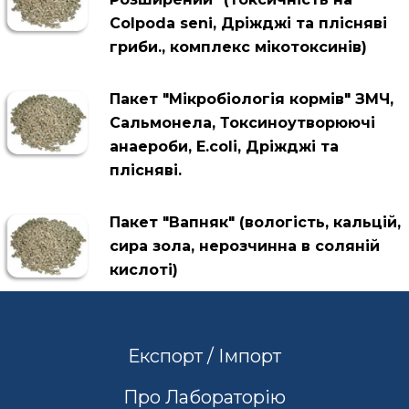
Colpoda seni, Дріжджі та плісняві
гриби., комплекс мікотоксинів)
Пакет "Мікробіологія кормів" ЗМЧ,
Сальмонела, Токсиноутворюючі
анаероби, Е.colі, Дріжджі та
плісняві.
Пакет "Вапняк" (вологість, кальцій,
сира зола, нерозчинна в соляній
кислоті)
Експорт / Імпорт
Про Лабораторію