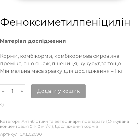
Феноксиметилпеніцилін
Матеріал дослідження
Корми, комбікорми, комбікормова сировина,
премікс, сіно сінаж, пшениця, кукурудза тощо.
Мінімальна маса зразку для дослідження – 1 кг.
Додати у кошик
Категорії:
Антибіотики та ветеринарні препарати (Очікувана
концентрація 0.1-10 мг/кг)
,
Дослідження кормів
Артикул:
САД02090