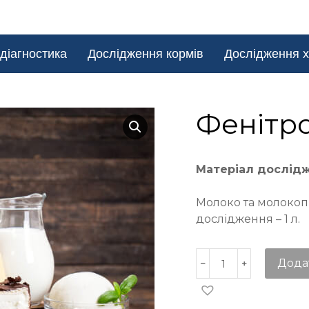
діагностика
Дослідження кормів
Дослідження х
Фенітро
Матеріал дослід
Молоко та молокоп
дослідження – 1 л.
Дода