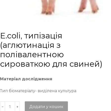
E.coli, типізація
(аглютинація з
полівалентною
сироваткою для свиней)
Матеріал дослідження
Тип біоматеріалу- виділена культура
Додати у кошик