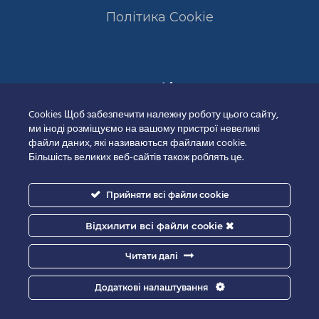
Полiтика Cookie
Сертифікати
Cookies Щоб забезпечити належну роботу цього сайту,
ми іноді розміщуємо на вашому пристрої невеликі
файли даних, які називаються файлами cookie.
Більшість великих веб-сайтів також роблять це.
Прийняти всі файли cookie
Відхилити всі файли cookie
Читати далі
Додаткові налаштування
Good-IT.com.ua for Biolights - All rights reserved.