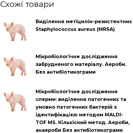
Схожі товари
Виділення метіцилін-резистентних
Staphylococcus aureus (MRSA)
Мікробіологічне дослідження
забрудненого матеріалу. Аероби.
Без антибіотикограми
Мікробіологічне дослідження
сперми: виділення патогенних та
умовно патогенних бактерій з
ідентифікацією методом MALDI-
TOF MS. Кількісний метод. Аероби,
анаероби Без антибіотикограми