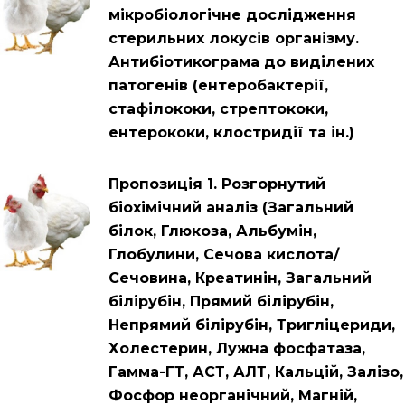
мікробіологічне дослідження
стерильних локусів організму.
Антибіотикограма до виділених
патогенів (ентеробактерії,
стафілококи, стрептококи,
ентерококи, клостридії та ін.)
Пропозиція 1. Розгорнутий
біохімічний аналіз (Загальний
білок, Глюкоза, Альбумін,
Глобулини, Сечова кислота/
Сечовина, Креатинін, Загальний
білірубін, Прямий білірубін,
Непрямий білірубін, Тригліцериди,
Холестерин, Лужна фосфатаза,
Гамма-ГТ, АСТ, АЛТ, Кальцій, Залізо,
Фосфор неорганічний, Магній,