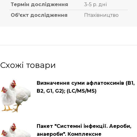
Термін дослідження
3-5 р. дні
Об'єкт дослідження
Птахівництво
Схожі товари
Визначення суми афлатоксинів (B1,
B2, G1, G2); (LC/MS/MS)
Пакет "Системні інфекції. Аероби,
анаероби". Комплексне