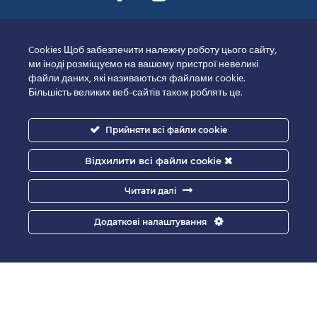
Документи
Cookies Щоб забезпечити належну роботу цього сайту,
ми іноді розміщуємо на вашому пристрої невеликі
файли даних, які називаються файлами cookie.
Завантажити договір
Більшість великих веб-сайтів також роблять це.
Усі документи
Прийняти всі файли cookie
Політика конфіденційності
Відхилити всі файли cookie
Полiтика Cookie
Читати далі
Додаткові налаштування
Сертифікати