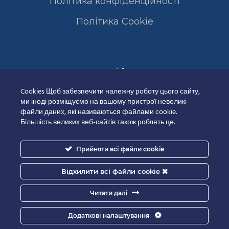
Політика конфіденційності
Полiтика Cookie
Сертифікати
Cookies Щоб забезпечити належну роботу цього сайту,
ми іноді розміщуємо на вашому пристрої невеликі
файли даних, які називаються файлами cookie.
Більшість великих веб-сайтів також роблять це.
Прийняти всі файли cookie
Відхилити всі файли cookie
Читати далі
Додаткові налаштування
Good-IT.com.ua for Biolights - All rights reserved.