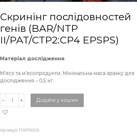
Cкринінг послідовностей
генів (BAR/NTP
II/PAT/CTP2:CP4 EPSPS)
Матеріал дослідження
М’ясо та м’ясопродукти. Мінімальна маса зразку для
дослідження – 0,5 кг.
Додати у кошик
Артикул:
ПЛР15005