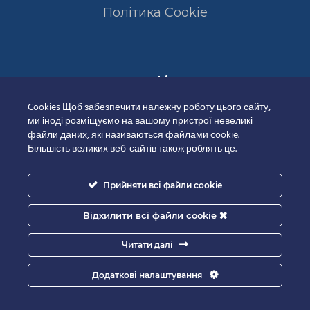
Полiтика Cookie
Сертифікати
Cookies Щоб забезпечити належну роботу цього сайту,
ми іноді розміщуємо на вашому пристрої невеликі
файли даних, які називаються файлами cookie.
Більшість великих веб-сайтів також роблять це.
Прийняти всі файли cookie
Відхилити всі файли cookie
Читати далі
Додаткові налаштування
Good-IT.com.ua for Biolights - All rights reserved.