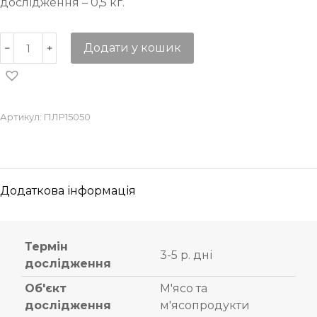
дослідження – 0,5 кг.
Додати у кошик
Артикул:
ПЛР15050
Додаткова інформація
Термін
3-5 р. дні
дослідження
Об'єкт
М'ясо та
дослідження
м'ясопродукти