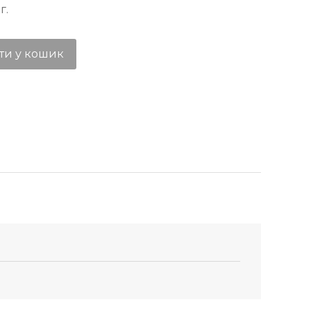
г.
ти у кошик