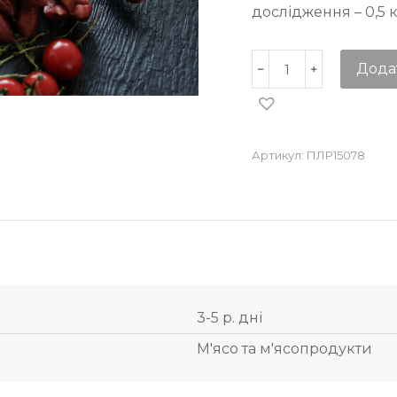
дослідження – 0,5 к
Дода
Артикул:
ПЛР15078
3-5 р. дні
М'ясо та м'ясопродукти