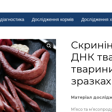
діагностика
Дослідження кормів
Дослідження х
Cкринін
ДНК тва
тварини
зразках
Матеріал дослід
М’ясо та м’ясопрод