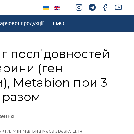
арчової продукції
ГМО
г послідовностей
рини (ген
), Metabion при 3
 разом
ження
укти. Мінімальна маса зразку для