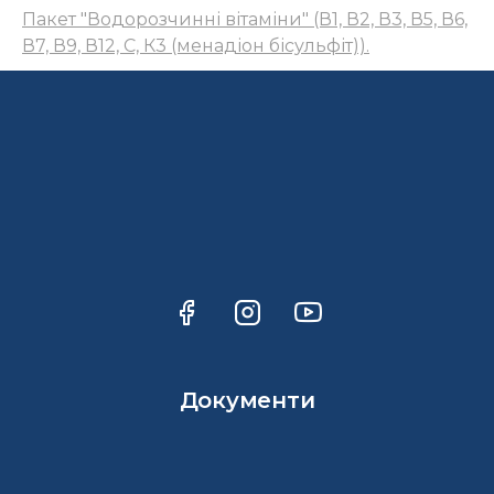
Пакет "Водорозчинні вітаміни" (В1, В2, В3, В5, В6,
В7, В9, В12, С, К3 (менадіон бісульфіт)).
Документи