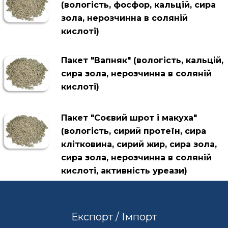
(вологість, фосфор, кальцій, сира
зола, нерозчинна в соляній
кислоті)
Пакет "Вапняк" (вологість, кальцій,
сира зола, нерозчинна в соляній
кислоті)
Пакет "Соєвий шрот і макуха"
(вологість, сирий протеїн, сира
клітковина, сирий жир, сира зола,
сира зола, нерозчинна в соляній
кислоті, активність уреази)
Експорт / Імпорт