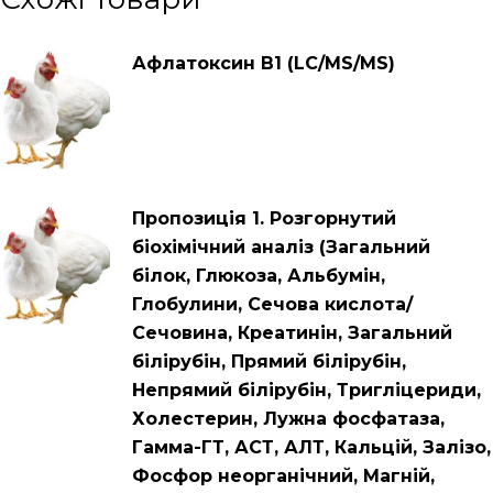
Афлатоксин В1 (LC/MS/MS)
Пропозиція 1. Розгорнутий
біохімічний аналіз (Загальний
білок, Глюкоза, Альбумін,
Глобулини, Сечова кислота/
Сечовина, Креатинін, Загальний
білірубін, Прямий білірубін,
Непрямий білірубін, Тригліцериди,
Холестерин, Лужна фосфатаза,
Гамма-ГТ, АСТ, АЛТ, Кальцій, Залізо,
Фосфор неорганічний, Магній,