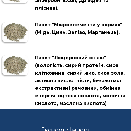
анаероби, Е.colі, Дріжджі та
плісняві.
Пакет "Мікроелементи у кормах"
(Мідь, Цинк, Залізо, Марганець).
Пакет "Люцерновий сінаж"
(вологість, сирий протеїн, сира
клітковина, сирий жир, сира зола,
активна кислотність, безазотисті
екстрактивні речовини, обмінна
енергія, оцтова кислота, молочна
кислота, масляна кислота)
Експорт / Імпорт