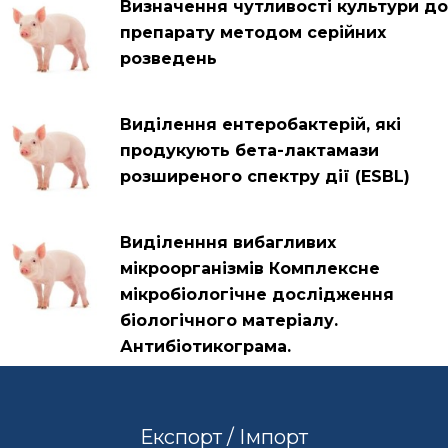
Визначення чутливості культури до
препарату методом серійних
розведень
Виділення ентеробактерій, які
продукують бета-лактамази
розширеного спектру дії (ESBL)
Виділенння вибагливих
мікроорганізмів Комплексне
мікробіологічне дослідження
біологічного матеріалу.
Антибіотикограма.
Експорт / Імпорт