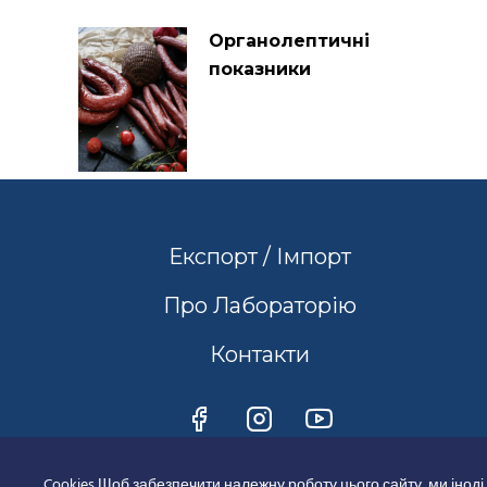
Органолептичні
показники
Експорт / Імпорт
Про Лабораторію
Контакти
Cookies Щоб забезпечити належну роботу цього сайту, ми іноді