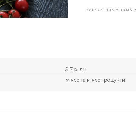
Категорії:
М'ясо та м'я
5-7 р. дні
М'ясо та м'ясопродукти