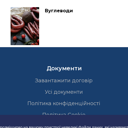
Вуглеводи
Документи
Завантажити договір
Усі документи
Політика конфіденційності
Полiтика Cookie
 розміщуємо на вашому пристрої невеликі файли даних, які називают