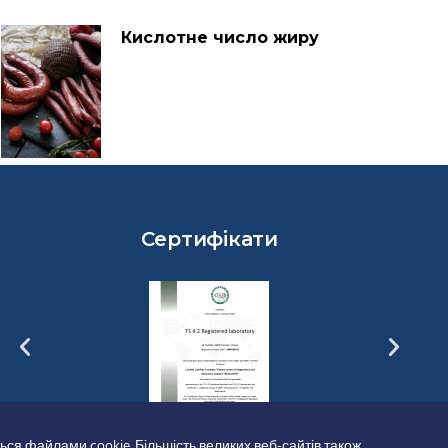
Кислотне число жиру
Сертифікати
ься файлами cookie. Більшість великих веб-сайтів також