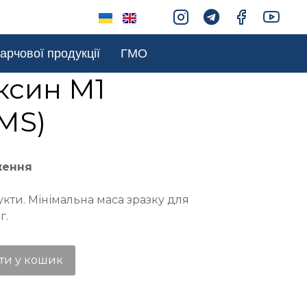
арчової продукції
ГМО
ксин М1
MS)
ження
укти. Мінімальна маса зразку для
г.
ти у кошик