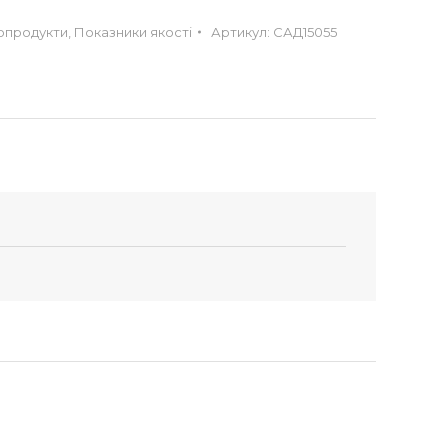
сопродукти
,
Показники якості
Артикул:
САД15055