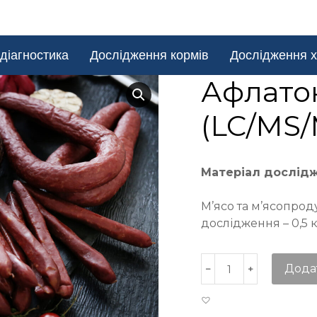
діагностика
Дослідження кормів
Дослідження х
Афлато
(LC/MS/
Матеріал дослід
М’ясо та м’ясопрод
дослідження – 0,5 к
Дода