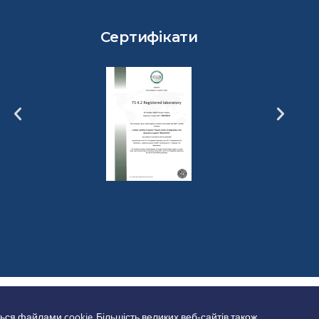
Сертифікати
ься файлами cookie. Більшість великих веб-сайтів також