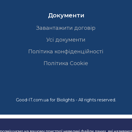
Документи
Завантажити договір
Усі документи
Політика конфіденційності
Полiтика Cookie
Good-IT.com.ua for Biolights - All rights reserved.
 розміщуємо на вашому пристрої невеликі файли даних, які називают